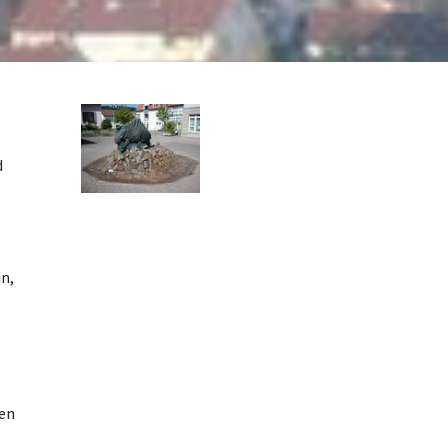
d
e
in,
nen