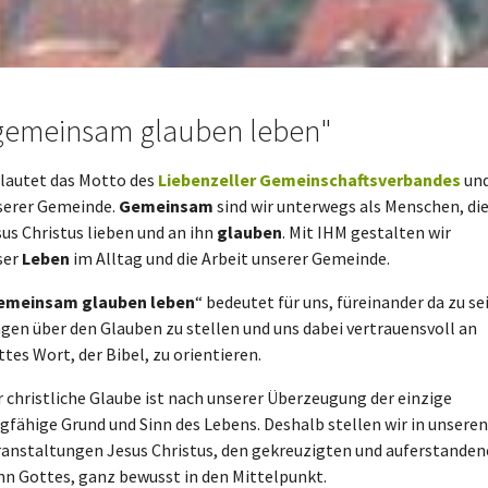
gemeinsam glauben leben"
lautet das Motto des
Liebenzeller Gemeinschaftsverbandes
un
serer Gemeinde.
Gemeinsam
sind wir unterwegs als Menschen, di
us Christus lieben und an ihn
glauben
. Mit IHM gestalten wir
ser
Leben
im Alltag und die Arbeit unserer Gemeinde.
emeinsam glauben leben
“ bedeutet für uns, füreinander da zu se
gen über den Glauben zu stellen und uns dabei vertrauensvoll an
tes Wort, der Bibel, zu orientieren.
 christliche Glaube ist nach unserer Überzeugung der einzige
gfähige Grund und Sinn des Lebens. Deshalb stellen wir in unseren
ranstaltungen Jesus Christus, den gekreuzigten und auferstande
hn Gottes, ganz bewusst in den Mittelpunkt.