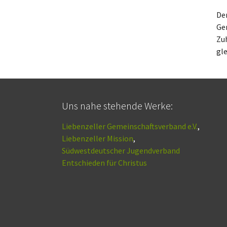
De
Gem
Zuh
gle
Uns nahe stehende Werke:
Liebenzeller Gemeinschaftsverband e.V.
,
Liebenzeller Mission
,
Südwestdeutscher Jugendverband
Entschieden für Christus