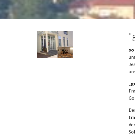
"
so
un
Jes
un
„
g
Fra
Got
Der
tra
Ve
So